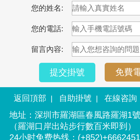
您的姓名:
您的電話:
留言內容:
免費
提交掛號
返回頂部
自助掛號
在線咨詢
|
|
地址：深圳市羅湖區春風路羅湖1
（羅湖口岸出站步行數百米即到）
24小时免费热线：(+852)+6662451