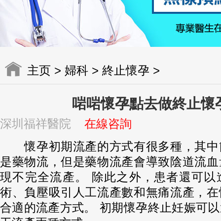
主页
>
婦科
>
終止懷孕
>
啱啱懷孕點去做終止懷
深圳福祥醫院
在線咨詢
懷孕初期流產的方式有很多種，其中
是藥物流，但是藥物流產會導致陰道流血
現不完全流產。 除此之外，患者還可以
術、負壓吸引人工流產數和無痛流產，在
合適的流產方式。 初期懷孕終止妊娠可