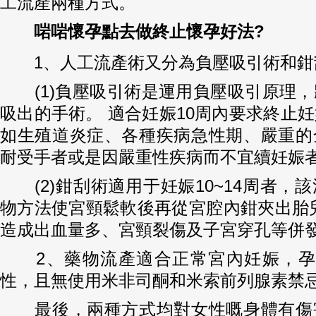
工流產兩種方式。
啱啱懷孕點去做終止懷孕好法?
1、人工流產術又分為負壓吸引術和鉗
(1)負壓吸引術是運用負壓吸引原理，
吸出的手術。 適合妊娠10周內要求終止
如生殖道炎症、各種疾病急性期、嚴重的
耐受手者或是因嚴重性疾病而不宜續妊娠
(2)鉗刮術適用于妊娠10~14周者，
物方法使宮頸鬆軟後再從宮腔內鉗夾出胎
造成出血量多、宮頸裂傷及子宮穿孔等併
2、藥物流產適合正常宮內妊娠，孕
性，且無使用米非司酮和米索前列腺素禁
最後，兩種方式均對女性嘅身體有傷