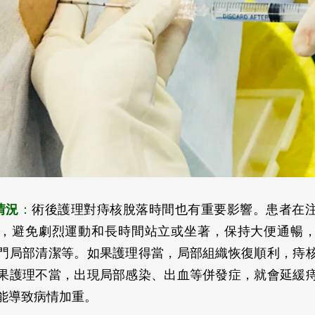
情況
：
術後護理對痔核脫落時間也有重要影響。患者在
，避免劇烈運動和長時間站立或坐著，保持大便通暢
門局部清潔等。如果護理得當，局部組織恢復順利，痔
果護理不當，出現局部感染、出血等併發症，就會延緩
能導致病情加重。