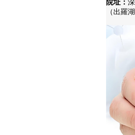
院址：
深
（出羅湖