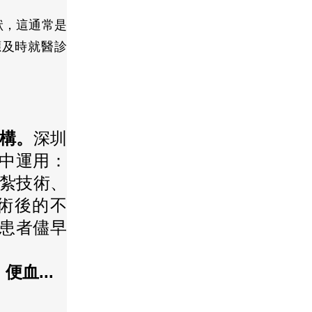
狀，這通常是
應及時就醫診
機構。
深圳
中運用：
結紮技術、
術後的不
患者儘早
血...