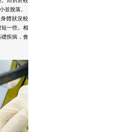
快。而對於較
變小並脫落。
者身體狀況較
對短一些。相
基礎疾病，會