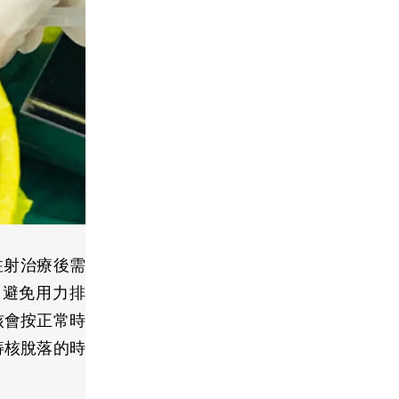
注射治療後需
，避免用力排
核會按正常時
痔核脫落的時