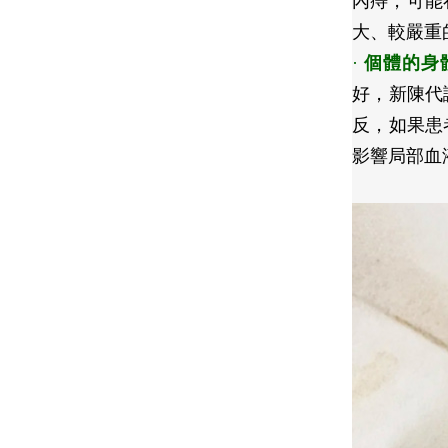
內痔，可能
大、較嚴重
·
個體的身
好，新陳代
反，如果患
影響局部血