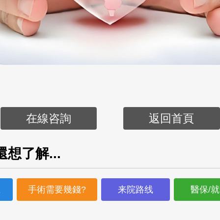
在線咨詢
返回首頁
想了解...
生
手術需要幾錢?
来院路线
醫保/