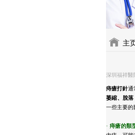
主
深圳福祥醫
痔瘡打針
通
萎縮、脫落
一些主要的
·
痔瘡的類