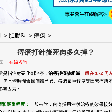
页
>
肛腸科
>
痔瘡
>
痔瘡打針後死肉多久掉？
院
在線咨詢
常是指注射硬化劑治療，
治療後痔核組織
一般在 1~2 周
，但具體時間會因個體差異、痔瘡嚴重程度等因素有所
影響因素：
型和嚴重程度
：
一般來說，內痔採用注射治療的效果較