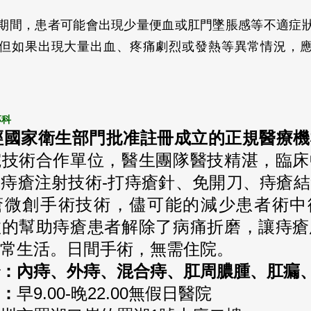
期間，患者可能會出現少量便血或肛門墜脹感等不適症
但如果出現大量出血、疼痛劇烈或發熱等異常情況，
專科
年經國家衛生部門批准註冊成立的正規醫療
院技術合作單位，醫生團隊醫技精湛，臨床
痔瘡注射技術-打痔瘡針、免開刀、痔瘡
瘡微創手術技術，儘可能的減少患者術中
效的幫助痔瘡患者解除了病痛折磨，讓痔瘡
常生活。日間手術，無需住院。
：內痔、外痔、混合痔、肛周膿腫、肛瘺、便
：
早9.00-晚22.00無假日醫院