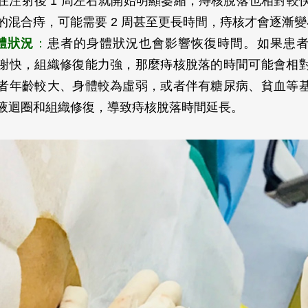
在注射後 1 周左右就開始明顯萎縮，痔核脫落也相對較
的混合痔，可能需要 2 周甚至更長時間，痔核才會逐漸
體狀況
：
患者的身體狀況也會影響恢復時間。如果患
謝快，組織修復能力強，那麼痔核脫落的時間可能會相
者年齡較大、身體較為虛弱，或者伴有糖尿病、貧血等
液迴圈和組織修復，導致痔核脫落時間延長。