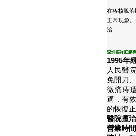
在痔核脫落
正常現象。
治。
深圳福祥肛腸
1995
人民醫
免開刀、
微痛痔
適，有
的恢復正
醫院擅治
營業時間