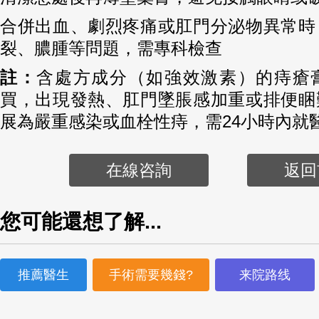
合併出血、劇烈疼痛或肛門分泌物異常時
裂、膿腫等問題，需專科檢查
註：
含處方成分（如強效激素）的痔瘡
買，出現發熱、肛門墜脹感加重或排便睏
展為嚴重感染或血栓性痔，需24小時內就
在線咨詢
返回
您可能還想了解...
推薦醫生
手術需要幾錢?
来院路线