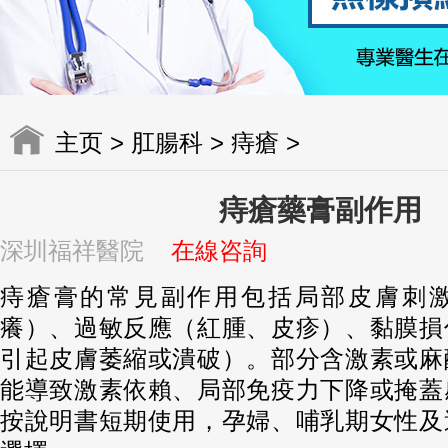
主页
>
肛腸科
>
痔瘡
>
痔瘡藥膏副作用
深圳福祥醫院
在線咨詢
痔瘡膏的常見副作用包括局部皮膚刺
癢）、過敏反應（紅腫、皮疹）、黏膜損
引起皮膚萎縮或潰破）。部分含激素或麻
能導致激素依賴、局部免疫力下降或掩蓋
按說明書短期使用，孕婦、哺乳期女性及