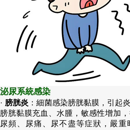
泌尿系統感染
·
膀胱炎
：細菌感染膀胱黏膜，引起
膀胱黏膜充血、水腫，敏感性增加，
尿頻、尿痛、尿不盡等症狀，嚴重