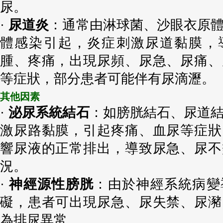
尿。
·
尿道炎
：通常由淋球菌、沙眼衣原
體感染引起，炎症刺激尿道黏膜，
腫、疼痛，出現尿頻、尿急、尿痛、
等症狀，部分患者可能伴有尿滴瀝。
其他因素
·
泌尿系統結石
：如膀胱結石、尿道
激尿路黏膜，引起疼痛、血尿等症狀
響尿液的正常排出，導致尿急、尿不
況。
·
神經源性膀胱
：由於神經系統病變
礙，患者可出現尿急、尿失禁、尿瀦
為排尿異常。