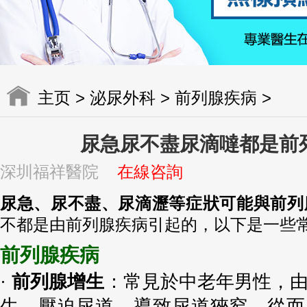
主页
>
泌尿外科
>
前列腺疾病
>
尿急尿不盡尿滴噠都是前
深圳福祥醫院
在線咨詢
尿急、尿不盡、尿滴瀝等症狀可能與前列
不都是由前列腺疾病引起的，以下是一些
前列腺疾病
·
前列腺增生
：常見於中老年男性，
生，壓迫尿道，導致尿道狹窄，從而