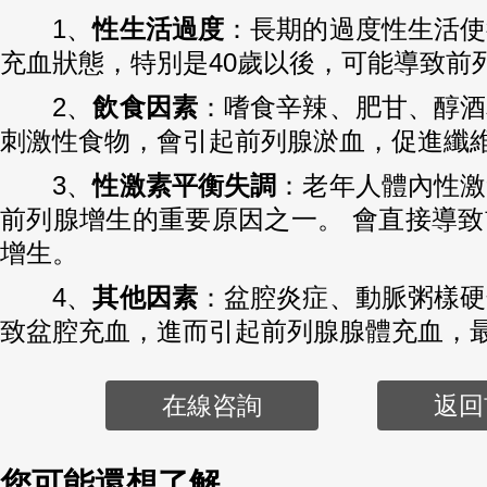
1、
性生活過度
：長期的過度性生活使
充血狀態，特別是40歲以後，可能導致前
2、
飲食因素
：嗜食辛辣、肥甘、醇酒
刺激性食物，會引起前列腺淤血，促進纖
3、
性激素平衡失調
：老年人體內性激
前列腺增生的重要原因之一。 會直接導
增生。
4、
其他因素
：盆腔炎症、動脈粥樣硬
致盆腔充血，進而引起前列腺腺體充血，
在線咨詢
返回
您可能還想了解...