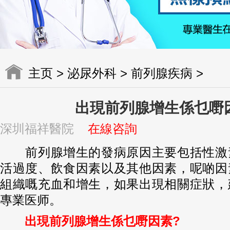
主页
>
泌尿外科
>
前列腺疾病
>
出現前列腺增生係乜嘢
深圳福祥醫院
在線咨詢
前列腺增生的發病原因主要包括性激
活過度、飲食因素以及其他因素，呢啲因
組織嘅充血和增生，如果出現相關症狀，
專業医师。
出現前列腺增生係乜嘢因素?