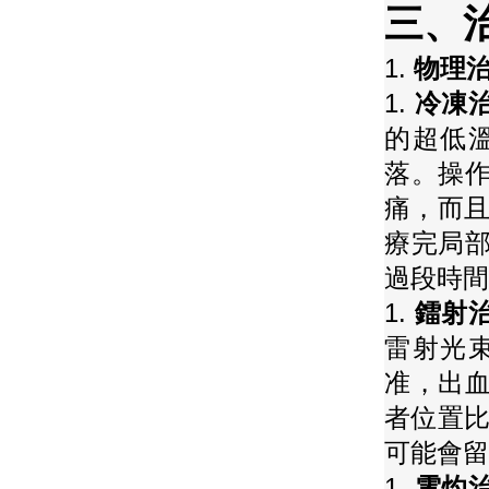
三、治
1.
物理治
1.
冷凍
的超低溫
落。操
痛，而且
療完局
過段時間
1.
鐳射
雷射光束
准，出
者位置比
可能會留
1.
電灼