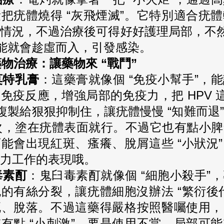
把疣體燒得 “灰飛煙滅”。它特別適合疣
情況，不過治療後可得好好護理局部，不然
可能就會趁虛而入，引發感染。
物治療：讓藥物來 “戰鬥”
莫特乳膏
：這藥膏就像個 “免疫小幫手”，
免疫反應，增強局部的免疫力，把 HPV 這
的複製給狠狠抑制住，讓疣體慢慢 “知難而退
 次，塗在疣體表面就行。不過它也有點小
能會出現紅斑、瘙癢、脫屑這些 “小狀況
力工作的表現哦。
毒素酊
：鬼臼毒素酊就像個 “細胞小殺手”
的有絲分裂，讓疣體細胞沒辦法 “繁衍後
死、脫落。不過這藥得嚴格按照醫囑使用，
有點 “小刺激”，要是使用不當，局部可