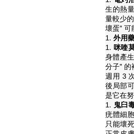
生的熱量
量較少的
壞蛋” 
1.
外用藥
1.
咪喹
身體產生
分子” 
週用 3
後局部可
是它在努
1.
鬼臼
疣體細胞
只能壞
正常皮膚