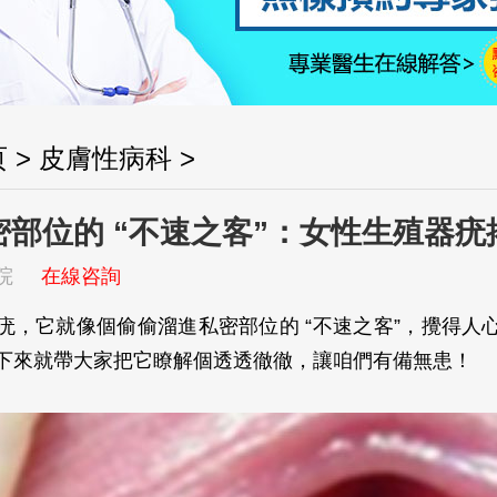
页
>
皮膚性病科
>
密部位的 “不速之客”：女性生殖器疣
院
在線咨詢
疣，它就像個偷偷溜進私密部位的 “不速之客”，攪得人
下來就帶大家把它瞭解個透透徹徹，讓咱們有備無患！