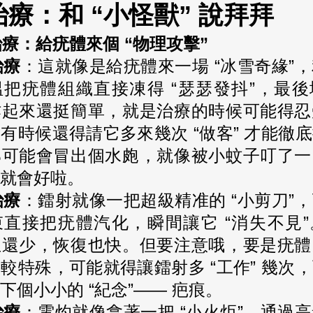
療：和 “小怪獸” 說拜拜
療：給疣體來個 “物理攻擊”
治療
：這就像是給疣體來一場 “冰雪奇緣”
把疣體組織直接凍得 “瑟瑟發抖”，最
作起來還挺簡單，就是治療的時候可能得忍
有時候還得請它多來幾次 “做客” 才能徹
部可能會冒出個水皰，就像被小蚊子叮了一
就會好啦。
治療
：鐳射就像一把超級精准的 “小剪刀”
直接把疣體汽化，瞬間讓它 “消失不見
血還少，恢復也快。但要注意哦，要是疣體
較特殊，可能就得讓鐳射多 “工作” 幾次
下個小小的 “紀念”—— 疤痕。
治療
：電灼就像拿著一把 “小火炬”，通過