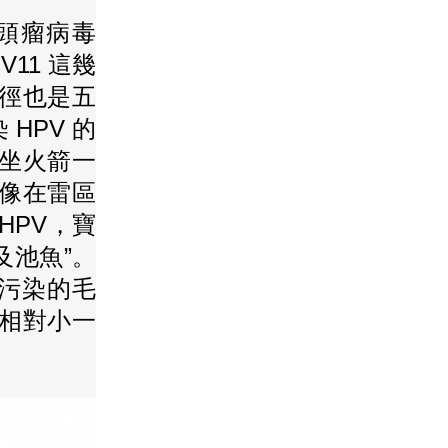
乳頭瘤病毒
V11 這幾
途徑也是五
HPV 的
像坐火箭一
像在雷區
HPV，寶
及池魚”。
 污染的毛
性相對小一