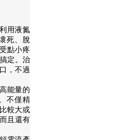
，利用液氮
後壞死、脫
受點小疼
底搞定。治
口，不過
，高能量的
”。不僅精
比較大或
，而且還有
高頻電流產