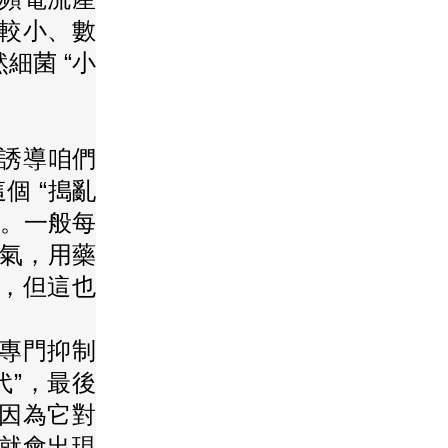
體較小、數
細菌 “小
能誘導咱們
個 “搗亂
”。一般每
脾氣，用藥
”，但這也
，專門抑制
代”，最後
因為它對
能就會出現