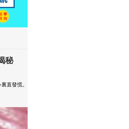
揭秘
心裏直發慌。