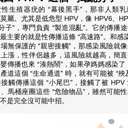
性生殖器疣的 “幕後黑手”，那非人類
莫屬。尤其是低危型 HPV，像 HPV6、HP
躍分子”，專門負責 “製造混亂”。它的傳播
最主要的就是性傳播這條 “高速路”。和感染 
場無保護的 “親密接觸”，那感染風險就
往上漲，性伴侶越多，這風險就越高，簡直
嬰傳播也來 “湊熱鬧”，如果孕媽媽感染了 
產道這個 “生命通道” 時，就有可能被 “殃
接觸傳播這個 “小尾巴”，接觸了被 HPV
、馬桶座圈這些 “危險物品”，雖然可能
不是完全沒可能中招。