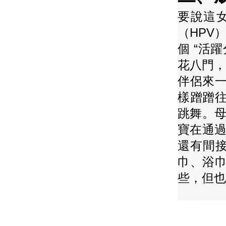
要說這女
（HPV）
個 “活
花八門，
伴侶來一
樣蹭蹭
跳舞。母
寶在通過
還有間接
巾、浴巾
些，但也