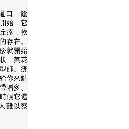
陰道口、陰
一開始，它
丘疹，軟
的存在。
丘疹就開始
頭狀、菜花
型師。疣
時給你來點
白帶增多、
些時候它還
讓人難以察