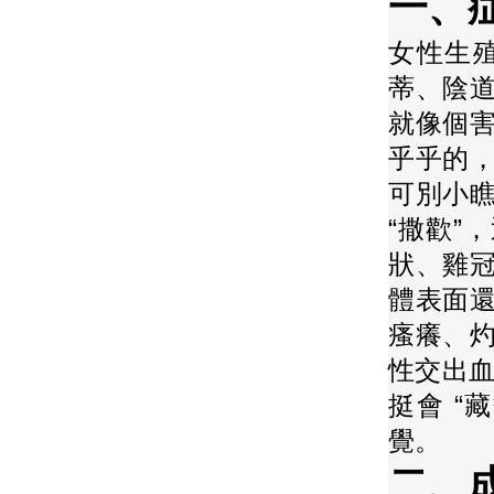
一、症
女性生殖
蒂、陰道
就像個
乎乎的
可別小瞧
“撒歡”
狀、雞
體表面還
瘙癢、灼
性交出血
挺會 “
覺。
二、成