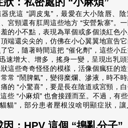
狀：私密處的 “小麻煩”
器疣這 “調皮鬼”，最愛在大小陰唇、
、宮頸還有肛周這些地方 “安營紮寨”。
害羞的小不點，表現為單個或多個淡紅色小
，頂端還尖尖的，仿佛在小心翼翼地宣告它
了它，隨著時間這把 “催化劑”，這些小
，迅速增大、增多，搖身一變，呈現出乳
冠狀這些奇奇怪怪的模樣，活像個瘋狂的造
常常 “鬧脾氣”，變得糜爛、滲液，時不
痛的 “小驚喜”，要是長在陰道或宮頸，
這些 “小麻煩” 也會接踵而至。不過，有
藏貓貓”，部分患者壓根沒啥明顯症狀，
因：HPV 這個 “搗亂分子”