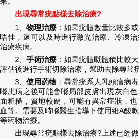
果。
出現尋常疣點樣去除治療?
1、
物理治療
：如果疣體數量比較多或
唔佳，還可以及時進行激光治療、冷凍治
治療疾病。
2、
手術治療
：如果疣體嘅體積比較大
評估後進行手術切除治療，幫助去除尋常
3、
使用葯物
：尋常疣系人乳頭瘤病毒
喺患病之後可能會喺局部皮膚出現灰白色
面粗糙，質地較硬，可能冇異常症狀，也
血等。需要及時喺醫生指導下使用維A酸
等葯物治療。
出現尋常疣點樣去除治療?上述已經做