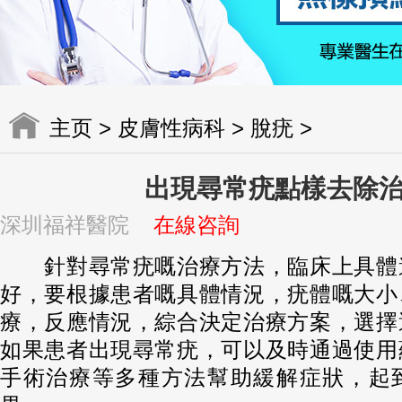
主页
>
皮膚性病科
>
脫疣
>
出現尋常疣點樣去除
深圳福祥醫院
在線咨詢
針對尋常疣嘅治療方法，臨床上具體
好，要根據患者嘅具體情況，疣體嘅大小
療，反應情況，綜合決定治療方案，選擇
如果患者出現尋常疣，可以及時通過使用
手術治療等多種方法幫助緩解症狀，起