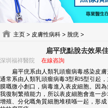
主页
>
皮膚性病科
>
脫疣
>
扁平疣點脫去效果
深圳福祥醫院
在線咨詢
扁平疣系由人類乳頭瘤病毒感染皮膚
通常系由人類乳頭瘤病毒3型和5型引起
膜嘅微小創口，病毒進入表皮細胞。因為
我復制繁殖能力，所以表皮細胞會進一步
增殖、分化嘅角質細胞堆積喺一起，形成