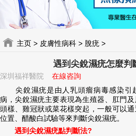
主页
>
皮膚性病科
>
脫疣
>
遇到尖銳濕疣怎麼判
深圳福祥醫院
在線咨詢
尖銳濕疣是由人乳頭瘤病毒感染引起
病，尖銳濕疣主要表現為生殖器、肛門及
頭樣、雞冠狀或菜花樣突起，一般可以通
位置、醋酸白試驗等來判斷尖銳濕疣。
遇到尖銳濕疣點判斷法?