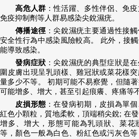
高危人群
：性活躍、多性伴侶、免疫
免疫抑制劑等人群易感染尖銳濕疣。
傳播途徑
：尖銳濕疣主要通過性接觸
安全性行為中感染風險較高。 此外，接
能導致感染。
發病症狀
：尖銳濕疣的典型症狀是在
圍皮膚出現呈乳頭樣、雞冠狀或菜花樣突
量多少不等。 初期可能不易察覺，但隨
可能增多、增大，甚至引起痕癢、疼痛等
皮損形態
：在發病初期，皮損為單個
紅色小顆粒，質地柔軟，頂端稍尖銳; 在
增多、增大，形態可能為乳頭狀、菜花
等，顏色一般為白色、粉紅色或污灰色等