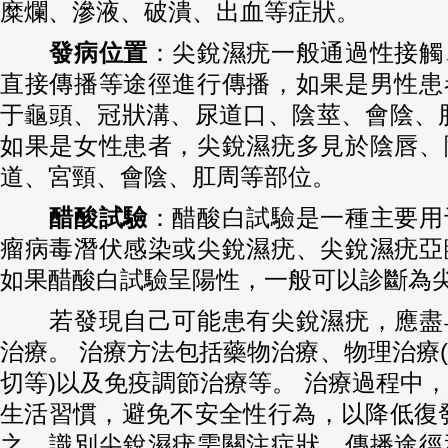
糜爛、滲液、破潰、出血等症狀。
發病位置
：尖銳濕疣一般通過性接觸
直接傳播等途徑進行傳播，如果是男性患
于龜頭、冠狀溝、尿道口、陰莖、會陰、
如果是女性患者，尖銳濕疣多見於陰唇、
道、宮頸、會陰、肛周等部位。
醋酸試驗
：醋酸白試驗是一種主要用
瘤病毒潛伏感染或尖銳濕疣、尖銳濕疣亞
如果醋酸白試驗呈陽性，一般可以診斷為
若發現自己可能患有尖銳濕疣，應盡
治療。 治療方法包括藥物治療、物理治療
切等)以及免疫調節治療等。 治療過程中
生活習慣，避免不安全性行為，以降低復
之，識別尖銳濕疣需關注症狀、傳播途徑