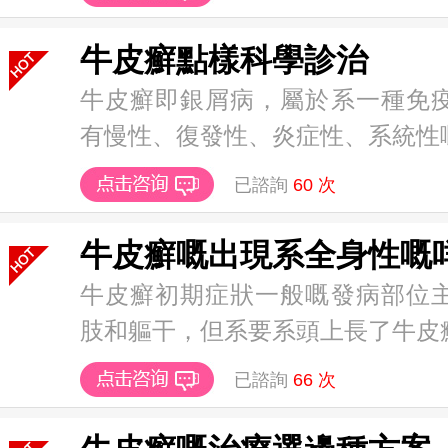
牛皮癬點樣科學診治
牛皮癬即銀屑病，屬於系一種免
有慢性、復發性、炎症性、系統性嘅特
已諮詢
60
次
牛皮癬嘅出現系全身性嘅
牛皮癬初期症狀一般嘅發病部位
肢和軀干，但系要系頭上長了牛皮癬病
已諮詢
66
次