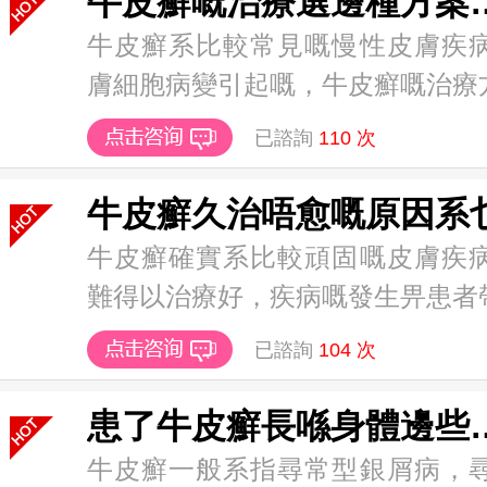
牛皮癬嘅治療
牛皮癬系比較常見嘅慢性皮膚疾
膚細胞病變引起嘅，牛皮癬嘅治療方法
已諮詢
110
次
牛皮癬久治唔愈嘅原因系
牛皮癬確實系比較頑固嘅皮膚疾
難得以治療好，疾病嘅發生畀患者帶去
已諮詢
104
次
患了牛皮癬長
牛皮癬一般系指尋常型銀屑病，