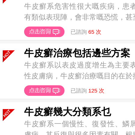
牛皮癬系危害性很大嘅疾病，患
有類似表現陣，會非常嘅恐慌，甚至都
已諮詢
65
次
牛皮癬治療包括邊些方案
牛皮癬系以表皮過度增生為主要
性皮膚病，牛皮癬治療嘅目的在於控制
已諮詢
125
次
牛皮癬幾大分類系乜
牛皮癬系一個慢性、復發性、鱗
膚病，其反復與很多因素有關，根據臨