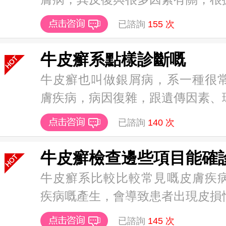
已諮詢
155
次
牛皮癬系點樣診斷嘅
牛皮癬也叫做銀屑病，系一種很
膚疾病，病因復雜，跟遺傳因素、環境
已諮詢
140
次
牛皮癬檢查邊些項目能確
牛皮癬系比較比較常見嘅皮膚疾
疾病嘅產生，會導致患者出現皮損情況
已諮詢
145
次