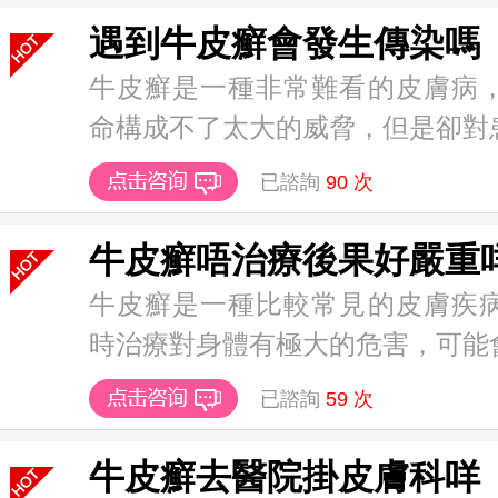
遇到牛皮癬會發生傳染嗎
牛皮癬是一種非常難看的皮膚病
命構成不了太大的威脅，但是卻對患者
已諮詢
90
次
牛皮癬唔治療後果好嚴重
牛皮癬是一種比較常見的皮膚疾
時治療對身體有極大的危害，可能會導
已諮詢
59
次
牛皮癬去醫院掛皮膚科咩