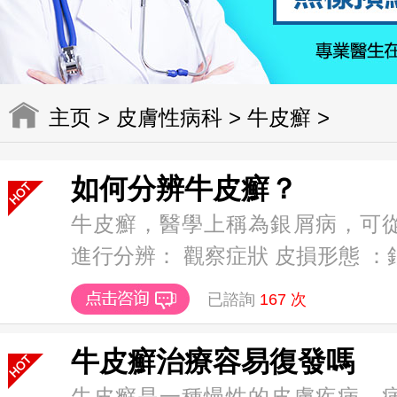
主页
>
皮膚性病科
>
牛皮癬
>
如何分辨牛皮癬？
牛皮癬，醫學上稱為銀屑病，可
進行分辨： 觀察症狀 皮損形態 ：銀屑
已諮詢
167
次
牛皮癬治療容易復發嗎
牛皮癬是一種慢性的皮膚疾病，